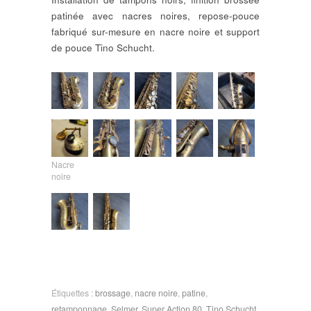
patinée avec nacres noires, repose-pouce
fabriqué sur-mesure en nacre noire et support
de pouce Tino Schucht.
Nacre
noire
Étiquettes :
brossage
,
nacre noire
,
patine
,
retamponnage
,
Selmer
,
Super Action 80
,
Tino Schucht