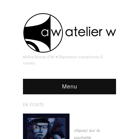
Maître Artisan d'Art • Réparation saxophones &
cuivres
Menu
EN ÉCOUTE
cliquez sur la
pochette