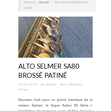
Parcourir :
Accueil
/
Alto Selmer SA80 brossé
patiné
ALTO SELMER SA80
BROSSÉ PATINÉ
20 avril 2016
· par
atelierw
· dans
Fabrication
,
Finition
Nouveau look pour un grand classique de la
maison Selmer: le Super Action 80 Série I.
Installation de tampons noirs, finition brossée