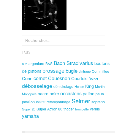
TAGS
Bach Stradivarius
boutons
argenture
alto
B&S
brossage
bugle
de pistons
Committee
cintrage
cornet
Couesnon
Conn
Courtois
Dolnet
débosselage
King
dénickelage
Holton
Martin
occasions
nacre noire
patine
paua
Monopole
Selmer
pavillon
soprano
retamponnage
Pierret
Super Action 80
trigger
vernis
Super 20
trompette
yamaha