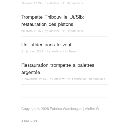
26 mars 2015
/ by
atelierw
/ in
Réparations
Trompette Thibouville Ut/Sib:
restauration des pistons
20 mars 2015
/ by
atelierw
/ in
Réparations
Un luthier dans le vent!
21 janvier 2015
/ by
atelierw
/ in
News
Restauration trompette à palettes
argentée
7 novembre 2014
/ by
atelierw
/ in
Fabrication
,
Réparations
Copyright © 2026 Fabrice Wambergue | Atelier W
A PROPOS