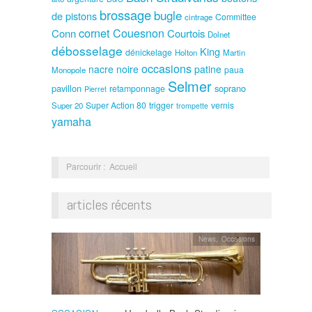
brossage
bugle
de pistons
Committee
cintrage
cornet
Couesnon
Conn
Courtois
Dolnet
débosselage
King
dénickelage
Holton
Martin
occasions
nacre noire
patine
paua
Monopole
Selmer
pavillon
soprano
retamponnage
Pierret
Super Action 80
trigger
vernis
Super 20
trompette
yamaha
Parcourir :
Accueil
articles récents
News
,
Occasions