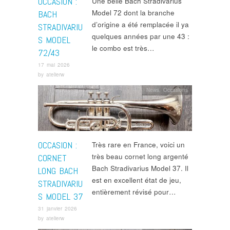
OCCASION :
Une belle Bach Stradivarius
Model 72 dont la branche
BACH
d’origine a été remplacée il ya
STRADIVARIU
quelques années par une 43 :
S MODEL
le combo est très…
72/43
17 mai 2026
by
atelierw
News
,
Occasions
OCCASION :
Très rare en France, voici un
très beau cornet long argenté
CORNET
Bach Stradivarius Model 37. Il
LONG BACH
est en excellent état de jeu,
STRADIVARIU
entièrement révisé pour…
S MODEL 37
31 janvier 2026
by
atelierw