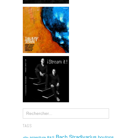
TAGS
Bach Stradivarius
boutons
argenture
alto
B&S