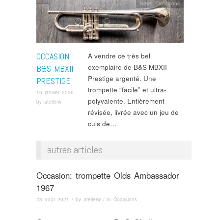
News
,
Occasions
OCCASION :
A vendre ce très bel
exemplaire de B&S MBXII
B&S MBXII
Prestige argenté. Une
PRESTIGE
trompette “facile” et ultra-
16 janvier 2026
polyvalente. Entièrement
by
atelierw
révisée, livrée avec un jeu de
culs de…
autres articles
Occasion: trompette Olds Ambassador
1967
28 août 2021
/ by
atelierw
/ in
Occasions