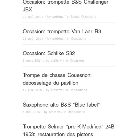
Occasion: trompette B&S Challenger
JBX
28 août 2021
/ by
atelierw
/ in
News
,
Occasions
Occasion: trompette Van Laar R3
28 août 2021
/ by
atelierw
/ in
Occasions
Occasion: Schilke S32
9 mars 2021
/ by
atelierw
/ in
Occasions
Trompe de chasse Couesnon:
débosselage du pavillon
12 juin 2015
/ by
atelierw
/ in
Réparations
Saxophone alto B&S “Blue label”
4 mai 2015
/ by
atelierw
/ in
Réparations
Trompette Selmer “pre-K-Modified” 24B
1953: restauration des pistons