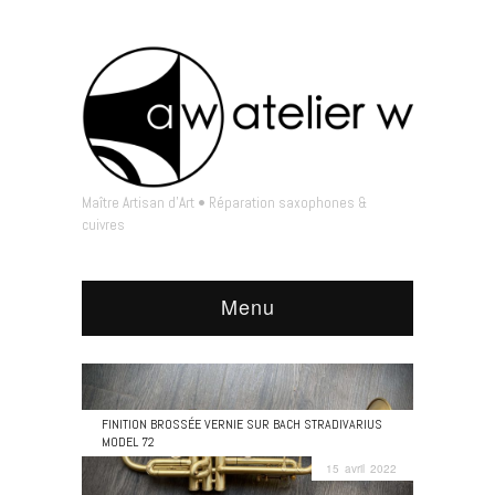
Maître Artisan d'Art • Réparation saxophones &
cuivres
Menu
FINITION BROSSÉE VERNIE SUR BACH STRADIVARIUS
MODEL 72
15 avril 2022