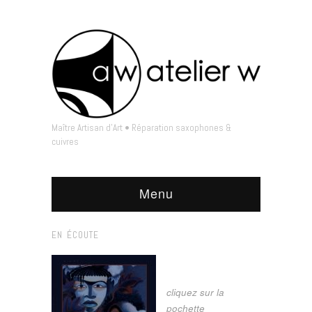
Maître Artisan d'Art • Réparation saxophones &
cuivres
Menu
EN ÉCOUTE
cliquez sur la
pochette