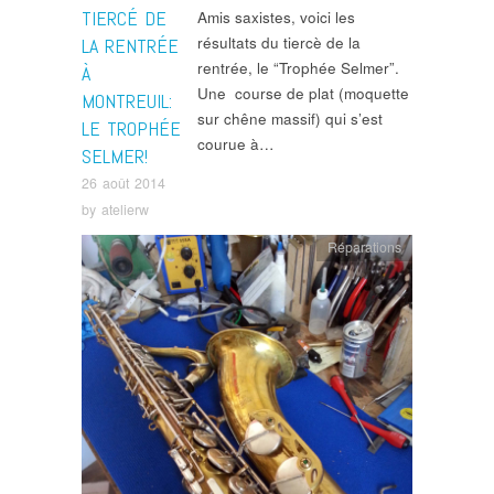
TIERCÉ DE
Amis saxistes, voici les
résultats du tiercè de la
LA RENTRÉE
rentrée, le “Trophée Selmer”.
À
Une course de plat (moquette
MONTREUIL:
sur chêne massif) qui s’est
LE TROPHÉE
courue à…
SELMER!
26 août 2014
by
atelierw
Réparations