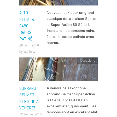
ALTO
Nouveau look pour un grand
classique de la maison Selmer:
SELMER
le Super Action 80 Série I.
SA80
Installation de tampons noirs,
BROSSÉ
finition brossée patinée avec
PATINÉ
nacres…
20 avril 2016
by
atelierw
Occasions
SOPRANO
A vendre ce saxophone
soprano Selmer Super Action
SELMER
80 Série II n° 664XXX en
SÉRIE II: À
excellent état, quasi-neuf. Les
VENDRE!
tampons sont en excellent état
12 février 2015