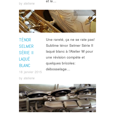
et le…
by
atelierw
Réparations
TÉNOR
Une rareté, ça ne se rate pas!
Sublime ténor Selmer Série II
SELMER
laqué blanc à l’Atelier W pour
SÉRIE II
une révision compète et
LAQUÉ
quelques bricoles:
BLANC
débosselage…
18 janvier 2015
by
atelierw
Réparations