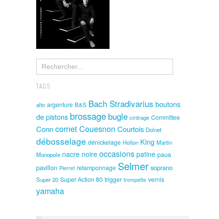
TAGS
Bach Stradivarius
boutons
argenture
alto
B&S
brossage
bugle
de pistons
Committee
cintrage
cornet
Couesnon
Conn
Courtois
Dolnet
débosselage
King
dénickelage
Holton
Martin
occasions
nacre noire
patine
paua
Monopole
Selmer
pavillon
soprano
retamponnage
Pierret
Super Action 80
trigger
vernis
Super 20
trompette
yamaha