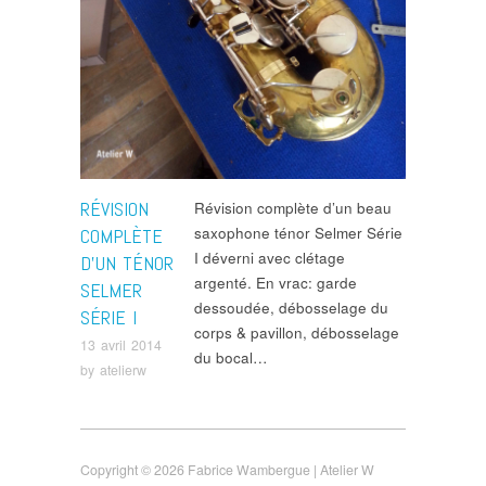
RÉVISION
Révision complète d’un beau
saxophone ténor Selmer Série
COMPLÈTE
I déverni avec clétage
D’UN TÉNOR
argenté. En vrac: garde
SELMER
dessoudée, débosselage du
SÉRIE I
corps & pavillon, débosselage
13 avril 2014
du bocal…
by
atelierw
Copyright © 2026 Fabrice Wambergue | Atelier W