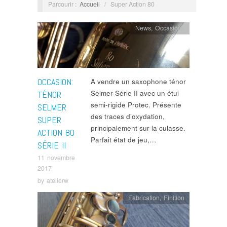
Parcourir :
Accueil
/
Super Action 80
News
,
Occasions
OCCASION:
A vendre un saxophone ténor
Selmer Série II avec un étui
TÉNOR
semi-rigide Protec. Présente
SELMER
des traces d’oxydation,
SUPER
principalement sur la culasse.
ACTION 80
Parfait état de jeu,…
SÉRIE II
11 novembre
2017
by
atelierw
Fabrication
,
Finition