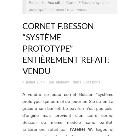
Parcourir :
Accueil
/
Cornet F.Besson “système
prototype” entièrement refait: vendu
CORNET F.BESSON
“SYSTÈME
PROTOTYPE”
ENTIÈREMENT REFAIT:
VENDU
4 juillet 2014
· par
atelierw
· dans
Occasions
A vendre ce beau cornet Besson “système
prototype” qui permet de jouer en Sib ou en La
grâce à son barillet. Le pavillon n’est pas celui
d’origine mais provient d’un autre cornet
Besson du même modèle sans barillet.
Entièrement refait par l’
Atelier W
: lièges et