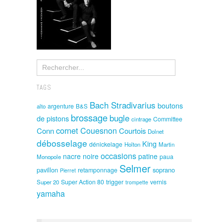
TAGS
Bach Stradivarius
boutons
argenture
alto
B&S
brossage
bugle
de pistons
Committee
cintrage
cornet
Couesnon
Conn
Courtois
Dolnet
débosselage
King
dénickelage
Holton
Martin
occasions
nacre noire
patine
paua
Monopole
Selmer
pavillon
soprano
retamponnage
Pierret
Super Action 80
trigger
vernis
Super 20
trompette
yamaha