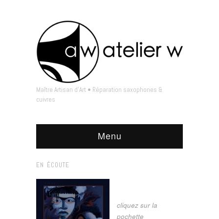
Maître Artisan d'Art • Réparation saxophones &
cuivres
Menu
EN ÉCOUTE
cliquez sur la
pochette