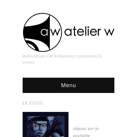
Maître Artisan d'Art • Réparation saxophones &
cuivres
Menu
EN ÉCOUTE
cliquez sur la
pochette