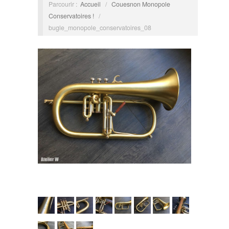
Parcourir :
Accueil
/
Couesnon Monopole
Conservatoires !
/
bugle_monopole_conservatoires_08