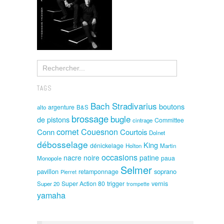
TAGS
Bach Stradivarius
boutons
argenture
alto
B&S
brossage
bugle
de pistons
Committee
cintrage
cornet
Couesnon
Conn
Courtois
Dolnet
débosselage
King
dénickelage
Holton
Martin
occasions
nacre noire
patine
paua
Monopole
Selmer
pavillon
soprano
retamponnage
Pierret
Super Action 80
trigger
vernis
Super 20
trompette
yamaha