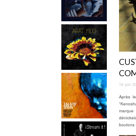
CUS
COM
16 juin 2
Après le
“Kenosha
marque 
dénicke
boutons 