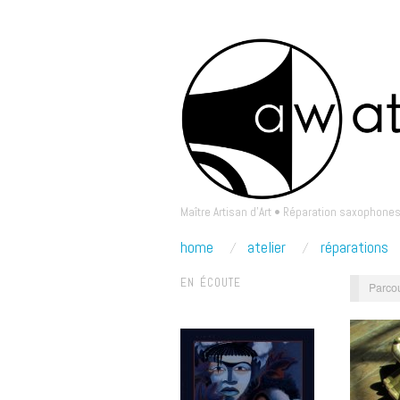
Maître Artisan d'Art • Réparation saxophones
home
atelier
réparations
EN ÉCOUTE
Parcou