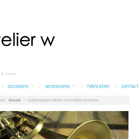
 & cuivres
occasions
accessoires
fabrication
contact
rir :
Accueil
/
Customisation Martin Committee Kenosha