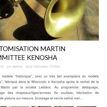
TOMISATION MARTIN
MITTEE KENOSHA
015
· par
atelierw
· dans
Fabrication
,
Finition
 modèle “historique”, voici un très bel exemplaire du modèle
”, fabriqué dans le Wisconsin à Kenosha après le rachat de la
Martin par la société Leblanc. Au programme: délaquage,
lage des chapeaux/tiges/anneau 3e coulisse, fabrication de
de pistons sur-mesure, brossage et vernis satiné mat…