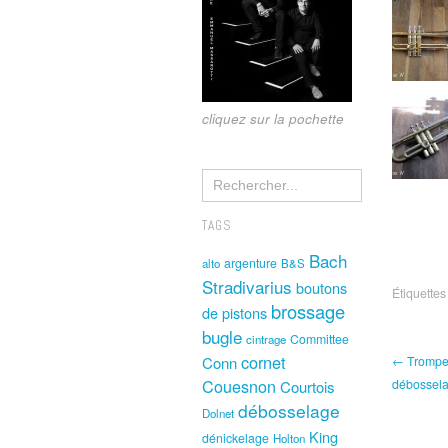
cliquez sur la pochette
TAGS
Bach
argenture
alto
B&S
Stradivarius
boutons
Étiquettes
brossage
de pistons
bugle
Committee
cintrage
cornet
Conn
← Trompe
Couesnon
débossela
Courtois
débosselage
Dolnet
King
dénickelage
Holton