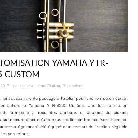
TOMISATION YAMAHA YTR-
5 CUSTOM
r 2017
· par
atelierw
· dans
Finition
,
Réparations
ument assez rare de passage à l’atelier pour une remise en état et
tomisation: la Yamaha YTR-9335 Custom. Une fois remise en
cette trompette a reçu des anneaux et boutons de pistons
s sur-mesure ainsi qu’une nouvelle finition brossée/vernis satiné.
ulisse a également été équipé d’un ressort de traction réglable
liter son retour.