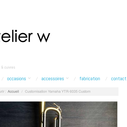
 & cuivres
occasions
accessoires
fabrication
contact
rir :
Accueil
/
Customisation Yamaha YTR-9335 Custom