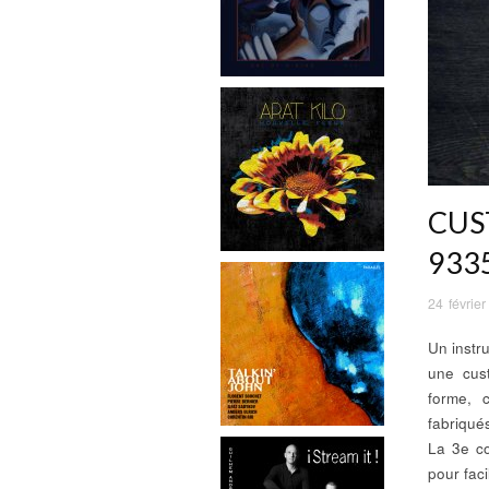
CUS
933
24 févrie
Un instr
une cus
forme, 
fabriqué
La 3e co
pour faci