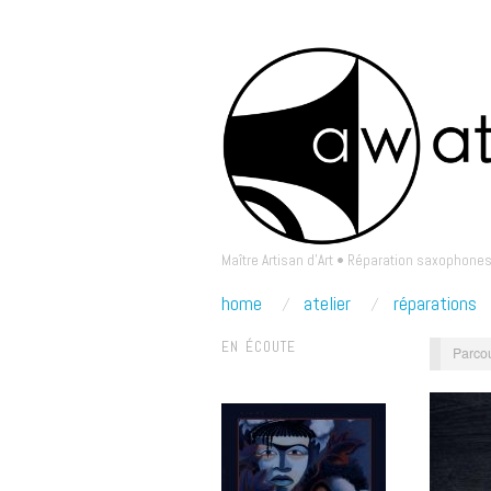
Maître Artisan d'Art • Réparation saxophones
home
atelier
réparations
EN ÉCOUTE
Parcou