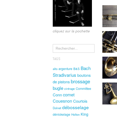
cliquez sur la pochette
TAGS
Bach
argenture
alto
B&S
Stradivarius
boutons
brossage
de pistons
bugle
Committee
cintrage
cornet
Conn
Couesnon
Courtois
débosselage
Dolnet
King
dénickelage
Holton