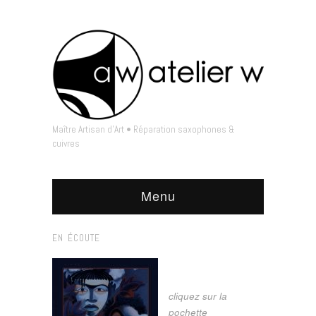
Maître Artisan d'Art • Réparation saxophones &
cuivres
Menu
EN ÉCOUTE
cliquez sur la
pochette