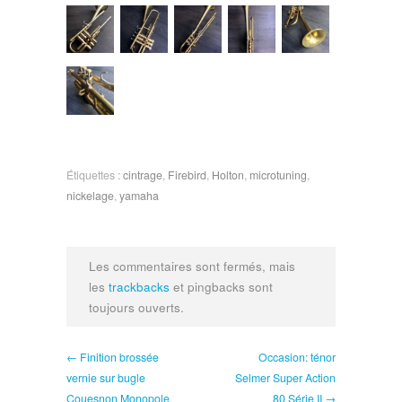
Étiquettes :
cintrage
,
Firebird
,
Holton
,
microtuning
,
nickelage
,
yamaha
Les commentaires sont fermés, mais
les
trackbacks
et pingbacks sont
toujours ouverts.
← Finition brossée
Occasion: ténor
vernie sur bugle
Selmer Super Action
Couesnon Monopole
80 Série II →