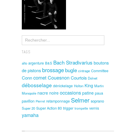
TAGS
Bach Stradivarius
boutons
argenture
alto
B&S
brossage
bugle
de pistons
Committee
cintrage
cornet
Couesnon
Conn
Courtois
Dolnet
débosselage
King
dénickelage
Holton
Martin
occasions
nacre noire
patine
paua
Monopole
Selmer
pavillon
soprano
retamponnage
Pierret
Super Action 80
trigger
vernis
Super 20
trompette
yamaha