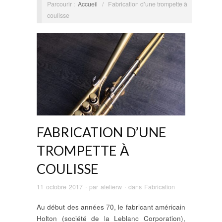
Parcourir :
Accueil
/
Fabrication d’une trompette à
coulisse
FABRICATION D’UNE
TROMPETTE À
COULISSE
11 octobre 2017
· par
atelierw
· dans
Fabrication
Au début des années 70, le fabricant américain
Holton (société de la Leblanc Corporation),