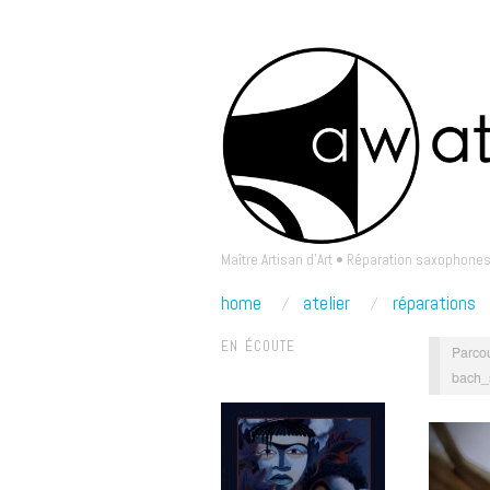
Maître Artisan d'Art • Réparation saxophones
home
atelier
réparations
EN ÉCOUTE
Parcou
bach_