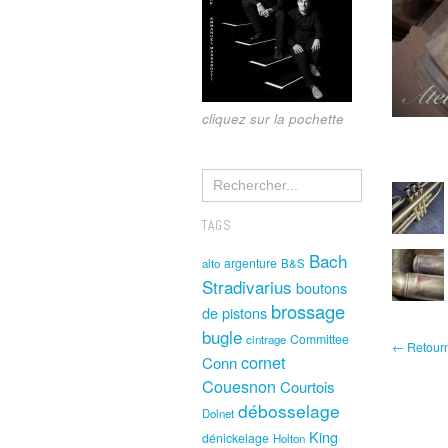
cliquez sur la pochette
TAGS
Bach
argenture
alto
B&S
Stradivarius
boutons
brossage
de pistons
bugle
Committee
cintrage
← Retourne
cornet
Conn
Couesnon
Courtois
débosselage
Dolnet
King
dénickelage
Holton