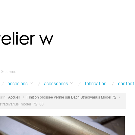
 & cuivres
occasions
accessoires
fabrication
contact
rir :
Accueil
/
Finition brossée vernie sur Bach Stradivarius Model 72
/
stradivarius_model_72_08