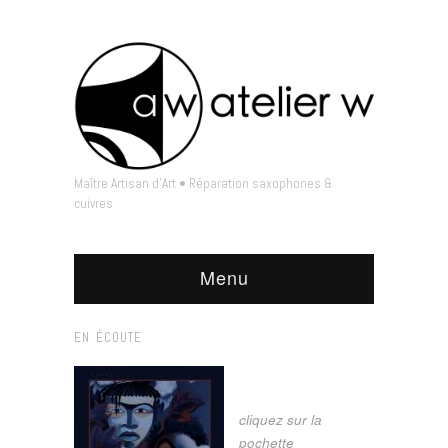
Maître Artisan d'Art • Réparation saxophones &
cuivres
Menu
EN ÉCOUTE
cliquez sur la
pochette