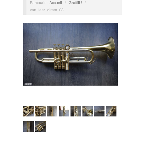
Parcourir :
Accueil
/
Graffiti !
/
van_laar_oiram_08