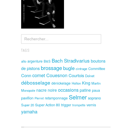
TAGS
Bach Stradivarius
boutons
argenture
alto
B&S
brossage
bugle
de pistons
Committee
cintrage
cornet
Couesnon
Conn
Courtois
Dolnet
débosselage
King
dénickelage
Holton
Martin
occasions
nacre noire
patine
paua
Monopole
Selmer
pavillon
soprano
retamponnage
Pierret
Super Action 80
trigger
vernis
Super 20
trompette
yamaha