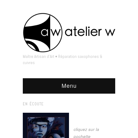
Maître Artisan d'Art • Réparation saxophones &
cuivres
Menu
EN ÉCOUTE
cliquez sur la
pochette