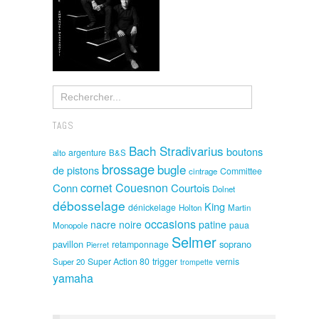
TAGS
Bach Stradivarius
boutons
argenture
alto
B&S
brossage
bugle
de pistons
Committee
cintrage
cornet
Couesnon
Conn
Courtois
Dolnet
débosselage
King
dénickelage
Holton
Martin
occasions
nacre noire
patine
paua
Monopole
Selmer
pavillon
soprano
retamponnage
Pierret
Super Action 80
trigger
vernis
Super 20
trompette
yamaha