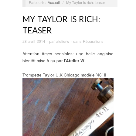
Parcourir :
Accueil
/
My Taylor is rich: teaser
MY TAYLOR IS RICH:
TEASER
28 avril 2014
· par
atelierw
· dans
Réparations
Attention âmes sensibles: une belle anglaise
bientôt mise à nu par l’
Atelier W
!
Trompette Taylor U.K Chicago modèle ’46’ II