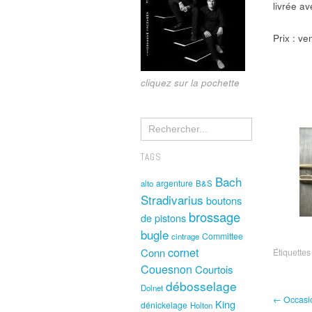
livrée a
Prix : ve
cliquez sur la pochette
TAGS
Bach
argenture
alto
B&S
Stradivarius
boutons
brossage
de pistons
bugle
Committee
cintrage
cornet
Conn
Étiquettes
Couesnon
Courtois
débosselage
Dolnet
← Occasio
King
dénickelage
Holton