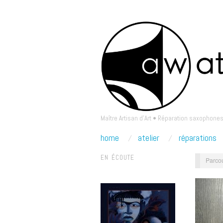
Maître Artisan d'Art • Réparation saxophones
home
atelier
réparations
EN ÉCOUTE
Parcou