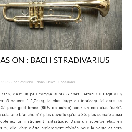
ASION : BACH STRADIVARIUS
r 2025
· par
atelierw
· dans
News
,
Occasions
Bach, c’est un peu comme 308GTS chez Ferrari ! Il s’agit d’un
 en 5 pouces (12,7mm), le plus large du fabricant, ici dans sa
“G” pour gold brass (85% de cuivre) pour un son plus “dark”.
à cela une branche n°7 plus ouverte qu’une 25, plus sombre aussi
 obtenez un instrument fantastique. Dans un superbe état, en
 brute, elle vient d’être entièrement révisée pour la vente et sera