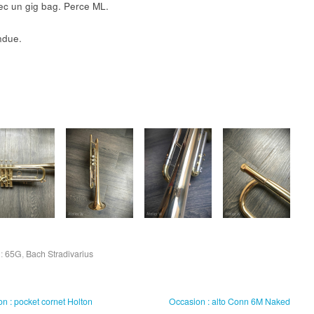
vec un gig bag. Perce ML.
ndue.
 :
65G
,
Bach Stradivarius
n : pocket cornet Holton
Occasion : alto Conn 6M Naked