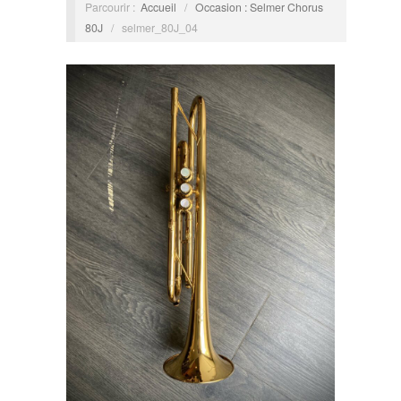
Parcourir :
Accueil
/
Occasion : Selmer Chorus
80J
/
selmer_80J_04