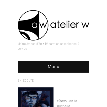
Maître Artisan d'Art • Réparation saxophones &
cuivres
Menu
EN ÉCOUTE
cliquez sur la
pochette