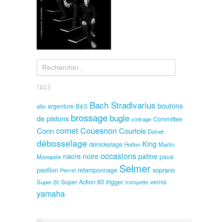
TAGS
Bach Stradivarius
boutons
argenture
alto
B&S
brossage
bugle
de pistons
Committee
cintrage
cornet
Couesnon
Conn
Courtois
Dolnet
débosselage
King
dénickelage
Holton
Martin
occasions
nacre noire
patine
paua
Monopole
Selmer
pavillon
soprano
retamponnage
Pierret
Super Action 80
trigger
vernis
Super 20
trompette
yamaha