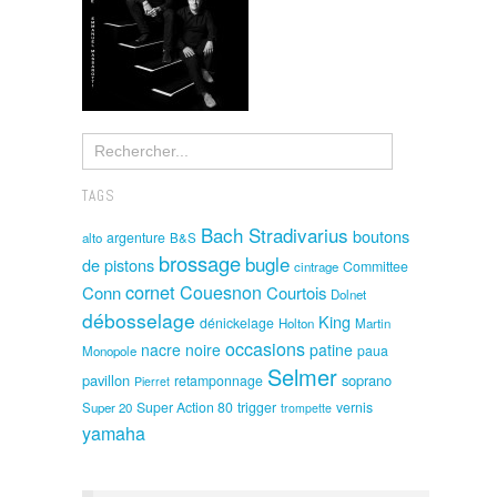
TAGS
Bach Stradivarius
boutons
argenture
alto
B&S
brossage
bugle
de pistons
Committee
cintrage
cornet
Couesnon
Conn
Courtois
Dolnet
débosselage
King
dénickelage
Holton
Martin
occasions
nacre noire
patine
paua
Monopole
Selmer
pavillon
soprano
retamponnage
Pierret
Super Action 80
trigger
vernis
Super 20
trompette
yamaha