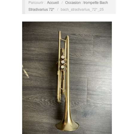
Parcourir :
Accueil
/
Occasion : trompette Bach
Stradivarius 72*
/
bach_stradivarius_72*_25