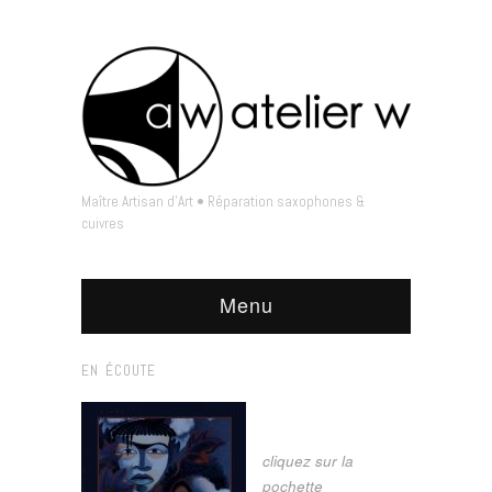
Maître Artisan d'Art • Réparation saxophones &
cuivres
Menu
EN ÉCOUTE
cliquez sur la
pochette