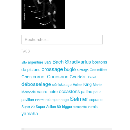
TAGS
Bach Stradivarius
boutons
argenture
alto
B&S
brossage
bugle
de pistons
Committee
cintrage
cornet
Couesnon
Conn
Courtois
Dolnet
débosselage
King
dénickelage
Holton
Martin
occasions
nacre noire
patine
paua
Monopole
Selmer
pavillon
soprano
retamponnage
Pierret
Super Action 80
trigger
vernis
Super 20
trompette
yamaha