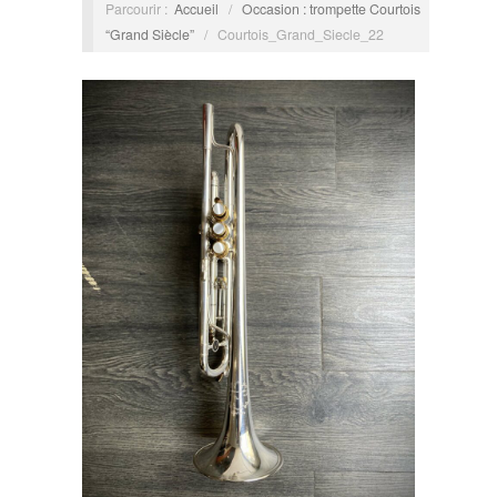
Parcourir :
Accueil
/
Occasion : trompette Courtois
“Grand Siècle”
/
Courtois_Grand_Siecle_22