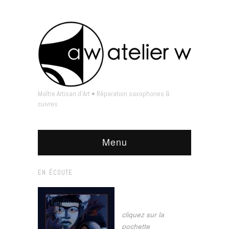
Maître Artisan d'Art • Réparation saxophones &
cuivres
Menu
EN ÉCOUTE
cliquez sur la
pochette