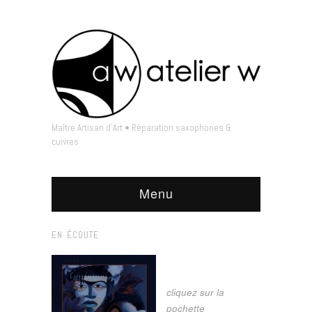
Maître Artisan d'Art • Réparation saxophones &
cuivres
Menu
EN ÉCOUTE
cliquez sur la
pochette