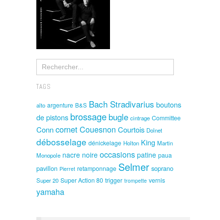
TAGS
Bach Stradivarius
boutons
argenture
alto
B&S
brossage
bugle
de pistons
Committee
cintrage
cornet
Couesnon
Conn
Courtois
Dolnet
débosselage
King
dénickelage
Holton
Martin
occasions
nacre noire
patine
paua
Monopole
Selmer
pavillon
soprano
retamponnage
Pierret
Super Action 80
trigger
vernis
Super 20
trompette
yamaha