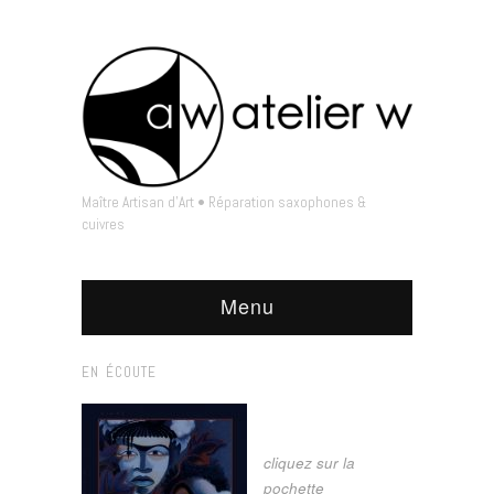
Maître Artisan d'Art • Réparation saxophones &
cuivres
Menu
EN ÉCOUTE
cliquez sur la
pochette