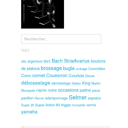
TAGS
Bach Stradivarius
boutons
argenture
alto
B&S
brossage
bugle
de pistons
Committee
cintrage
cornet
Couesnon
Conn
Courtois
Dolnet
débosselage
King
dénickelage
Holton
Martin
occasions
nacre noire
patine
paua
Monopole
Selmer
pavillon
soprano
retamponnage
Pierret
Super Action 80
trigger
vernis
Super 20
trompette
yamaha