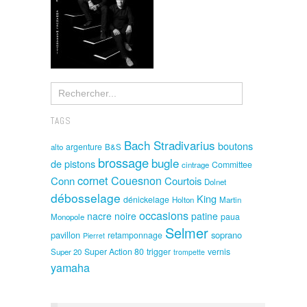
TAGS
Bach Stradivarius
boutons
argenture
alto
B&S
brossage
bugle
de pistons
Committee
cintrage
cornet
Couesnon
Conn
Courtois
Dolnet
débosselage
King
dénickelage
Holton
Martin
occasions
nacre noire
patine
paua
Monopole
Selmer
pavillon
soprano
retamponnage
Pierret
Super Action 80
trigger
vernis
Super 20
trompette
yamaha