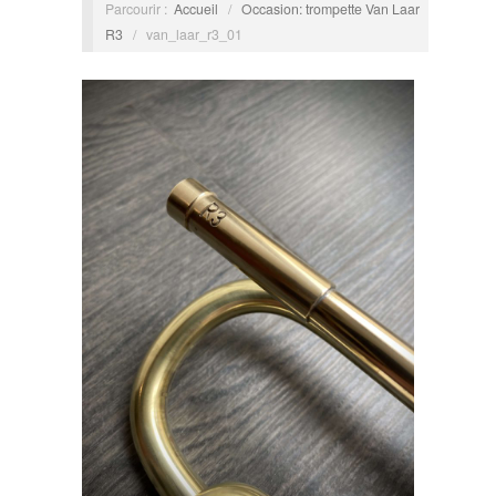
Parcourir :
Accueil
/
Occasion: trompette Van Laar
R3
/
van_laar_r3_01