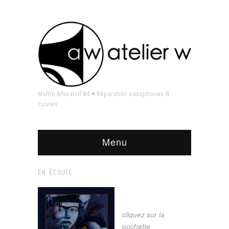
Maître Artisan d'Art • Réparation saxophones &
cuivres
Menu
EN ÉCOUTE
cliquez sur la
pochette