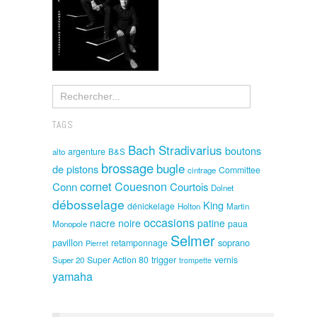
TAGS
Bach Stradivarius
boutons
argenture
alto
B&S
brossage
bugle
de pistons
Committee
cintrage
cornet
Couesnon
Conn
Courtois
Dolnet
débosselage
King
dénickelage
Holton
Martin
occasions
nacre noire
patine
paua
Monopole
Selmer
pavillon
soprano
retamponnage
Pierret
Super Action 80
trigger
vernis
Super 20
trompette
yamaha