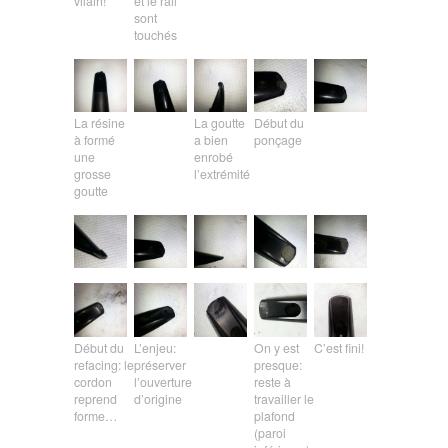
vilain!
et le rail
sont
touchés
La résine
La goutte
Début du
à formé
a bien
ponçage
une
enrobé
grosse
l’extrémité
goutte
Début du
L’enjeu:
On y est
C’est fini!
refacing: le
préserver
presque:
cordon
l’ouverture
reste à
reprend
d’origine
travailler le
forme…
plafond
(paroi