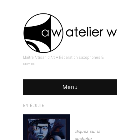
Maître Artisan d'Art • Réparation saxophones &
cuivres
Menu
EN ÉCOUTE
cliquez sur la
pochette