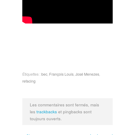
Étiquettes :
bec
,
François Louis
,
José Menezes
,
refacing
Les commentaires sont fermés, mais
les
trackbacks
et pingbacks sont
toujours ouverts.