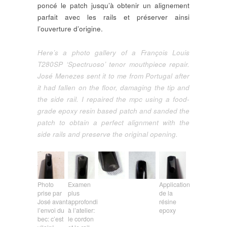
poncé le patch jusqu’à obtenir un alignement
parfait avec les rails et préserver ainsi
l’ouverture d’origine.
Here’s a photo gallery of a François Louis
T280SP ‘Spectruoso’ tenor mouthpiece repair.
José Menezes sent it to me from Portugal after
it had fallen on the floor, damaging the tip and
the side rail.
I repaired the mpc using a food-
grade epoxy resin based patch and sanded the
patch to obtain a perfect alignment with the
side rails and preserve the original opening.
Photo
Examen
Application
prise par
plus
de la
José avant
approfondi
résine
l’envoi du
à l’atelier:
epoxy
bec: c’est
le cordon