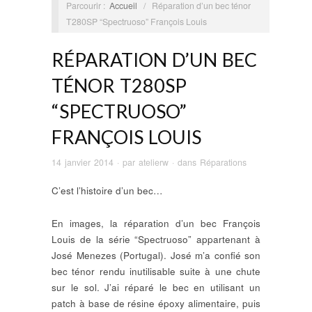
Parcourir :
Accueil
/
Réparation d’un bec ténor
T280SP “Spectruoso” François Louis
RÉPARATION D’UN BEC
TÉNOR T280SP
“SPECTRUOSO”
FRANÇOIS LOUIS
14 janvier 2014
· par
atelierw
· dans
Réparations
C’est l’histoire d’un bec…
En images, la réparation d’un bec François
Louis de la série “Spectruoso” appartenant à
José Menezes (Portugal). José m’a confié son
bec ténor rendu inutilisable suite à une chute
sur le sol. J’ai réparé le bec en utilisant un
patch à base de résine époxy alimentaire, puis