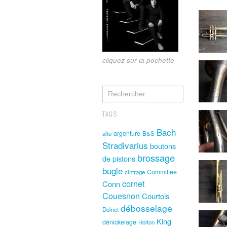
cliquez sur la pochette
TAGS
Bach
argenture
alto
B&S
Stradivarius
boutons
brossage
de pistons
bugle
Committee
cintrage
cornet
Conn
Couesnon
Courtois
débosselage
Dolnet
King
dénickelage
Holton