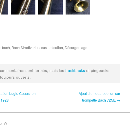
 :
bach
,
Bach Stradivarius
,
customisation
,
Désargentage
commentaires sont fermés, mais les
trackbacks
et pingbacks
 toujours ouverts.
ation bugle Couesnon
Ajout d’un quart de ton sur
 1928
trompette Bach 72ML →
ier W