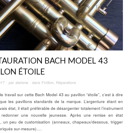
TAURATION BACH MODEL 43
ILON ÉTOILE
017
· par
atelierw
· dans
Finition
,
Réparations
 travail sur cette Bach Model 43 au pavillon “étoile”, c’est à dire
 que les pavillons standards de la marque. L’argenture étant en
ais état, il était préférable de désargenter totalement l’instrument
i redonner une nouvelle jeunesse. Après une remise en état
, un peu de customisation (anneaux, chapeaux/dessous, trigger
briqués sur-mesure)….