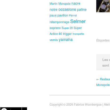
nacre
Martin
Monopole
occasions
noire
patine
pavillon
paua
Pierret
Selmer
retamponnage
soprano
Super
Super 20
Action 80
trigger
trompette
yamaha
vernis
Étiquettes
Les 
sont
← Restaur
Monopole
Copyright © 2026 Fabrice Wambergue | Atel