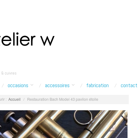
 & cuivres
occasions
accessoires
fabrication
contact
rir :
Accueil
/
Restauration Bach Model 43 pavilon étoile