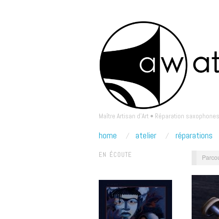
Maître Artisan d'Art • Réparation saxophones
home
atelier
réparations
EN ÉCOUTE
Parcou