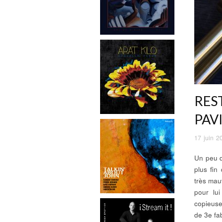
RES
PAV
17 juin 2
Un peu de
plus fin
très mauv
pour lu
copieuse
de 3e fa