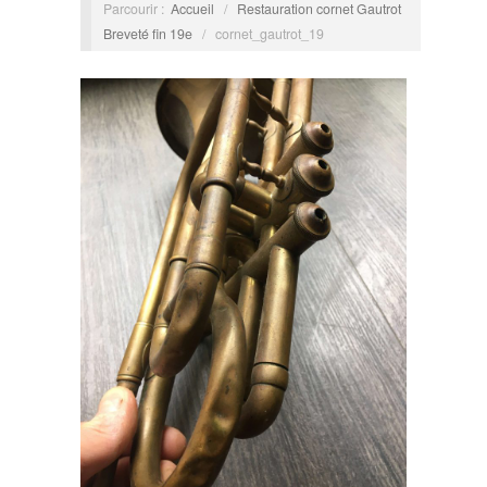
Parcourir :
Accueil
/
Restauration cornet Gautrot
Breveté fin 19e
/
cornet_gautrot_19