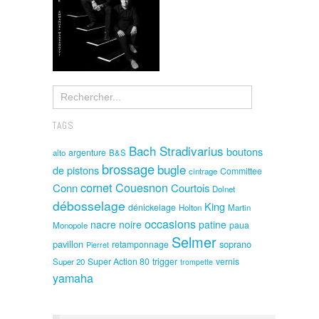
TAGS
Bach Stradivarius
boutons
argenture
alto
B&S
brossage
bugle
de pistons
Committee
cintrage
cornet
Couesnon
Conn
Courtois
Dolnet
débosselage
King
dénickelage
Holton
Martin
occasions
nacre noire
patine
paua
Monopole
Selmer
pavillon
soprano
retamponnage
Pierret
Super Action 80
trigger
vernis
Super 20
trompette
yamaha