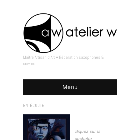
Maître Artisan d'Art • Réparation saxophones &
cuivres
Menu
EN ÉCOUTE
cliquez sur la
pochette