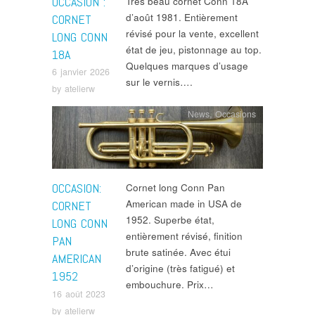
OCCASION :
Très beau cornet Conn 18A
d’août 1981. Entièrement
CORNET
révisé pour la vente, excellent
LONG CONN
état de jeu, pistonnage au top.
18A
Quelques marques d’usage
6 janvier 2026
sur le vernis….
by
atelierw
News
,
Occasions
OCCASION:
Cornet long Conn Pan
American made in USA de
CORNET
1952. Superbe état,
LONG CONN
entièrement révisé, finition
PAN
brute satinée. Avec étui
AMERICAN
d’origine (très fatigué) et
1952
embouchure. Prix…
16 août 2023
by
atelierw