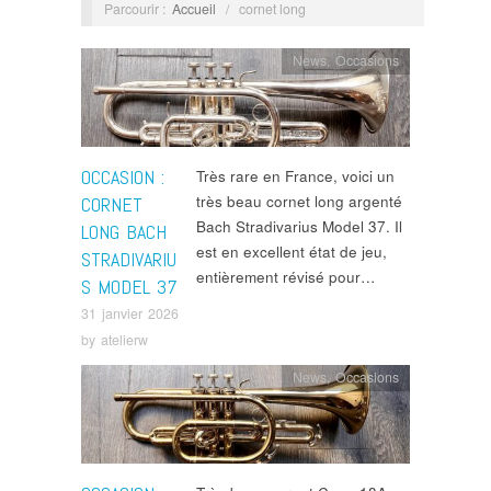
Parcourir :
Accueil
/
cornet long
News
,
Occasions
OCCASION :
Très rare en France, voici un
très beau cornet long argenté
CORNET
Bach Stradivarius Model 37. Il
LONG BACH
est en excellent état de jeu,
STRADIVARIU
entièrement révisé pour…
S MODEL 37
31 janvier 2026
by
atelierw
News
,
Occasions