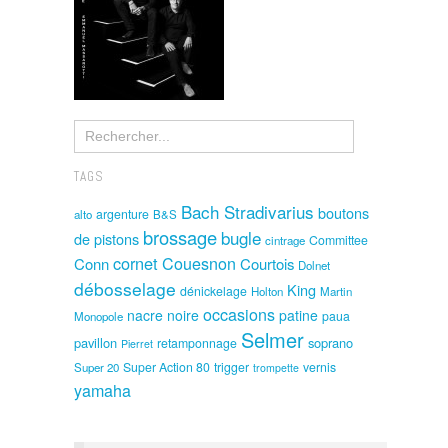
TAGS
Bach Stradivarius
boutons
argenture
alto
B&S
brossage
bugle
de pistons
Committee
cintrage
cornet
Couesnon
Conn
Courtois
Dolnet
débosselage
King
dénickelage
Holton
Martin
occasions
nacre noire
patine
paua
Monopole
Selmer
pavillon
soprano
retamponnage
Pierret
Super Action 80
trigger
vernis
Super 20
trompette
yamaha