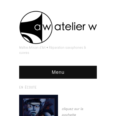
Maître Artisan d'Art • Réparation saxophones &
cuivres
Menu
EN ÉCOUTE
cliquez sur la
pochette