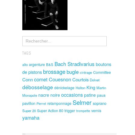
TAGS
Bach Stradivarius
boutons
argenture
alto
B&S
brossage
bugle
de pistons
Committee
cintrage
cornet
Couesnon
Conn
Courtois
Dolnet
débosselage
King
dénickelage
Holton
Martin
occasions
nacre noire
patine
paua
Monopole
Selmer
pavillon
soprano
retamponnage
Pierret
Super Action 80
trigger
vernis
Super 20
trompette
yamaha