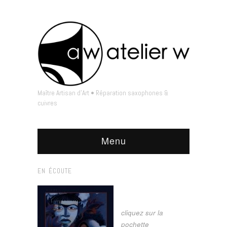
Maître Artisan d'Art • Réparation saxophones &
cuivres
Menu
EN ÉCOUTE
cliquez sur la
pochette