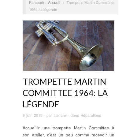
Parcourir :
Accueil
/
Trompette Martin Committee
1964: la légende
TROMPETTE MARTIN
COMMITTEE 1964: LA
LÉGENDE
9 juin 2015
· par
atelierw
· dans
Réparations
Accueillir une trompette Martin Committee à
son atelier, c’est un peu comme recevoir un