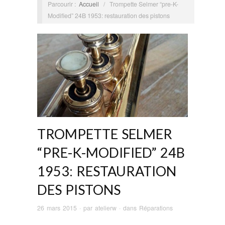
Parcourir :
Accueil
/
Trompette Selmer “pre-K-
Modified” 24B 1953: restauration des pistons
TROMPETTE SELMER
“PRE-K-MODIFIED” 24B
1953: RESTAURATION
DES PISTONS
26 mars 2015
· par
atelierw
· dans
Réparations