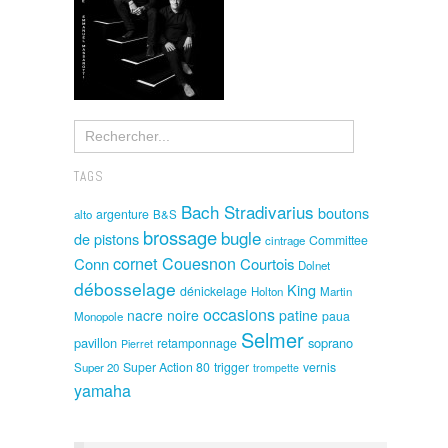
TAGS
Bach Stradivarius
boutons
argenture
alto
B&S
brossage
bugle
de pistons
Committee
cintrage
cornet
Couesnon
Conn
Courtois
Dolnet
débosselage
King
dénickelage
Holton
Martin
occasions
nacre noire
patine
paua
Monopole
Selmer
pavillon
soprano
retamponnage
Pierret
Super Action 80
trigger
vernis
Super 20
trompette
yamaha