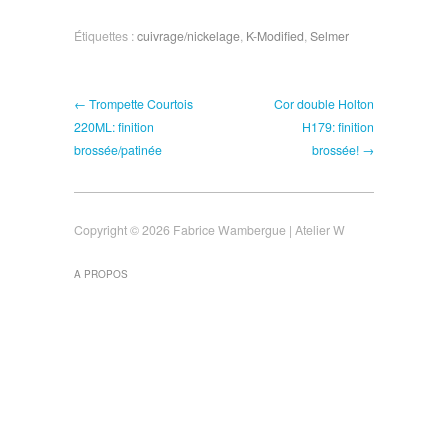
Étiquettes :
cuivrage/nickelage
,
K-Modified
,
Selmer
← Trompette Courtois
Cor double Holton
220ML: finition
H179: finition
brossée/patinée
brossée! →
Copyright © 2026 Fabrice Wambergue | Atelier W
A PROPOS