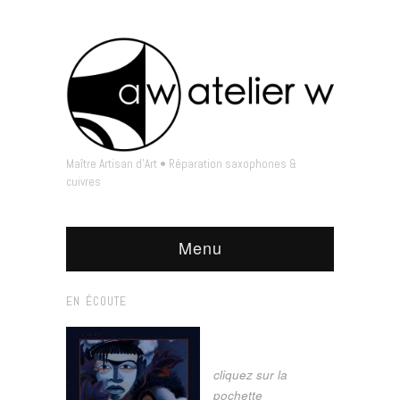
Maître Artisan d'Art • Réparation saxophones &
cuivres
Menu
EN ÉCOUTE
cliquez sur la
pochette