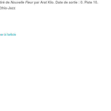
tiré de
Nouvelle Fleur
par Arat Kilo. Date de sortie : 0. Piste 10.
pour
Ethio-Jazz
augmenter
ou
diminuer
le
volume.
r à l'article