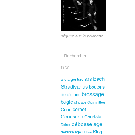
cliquez sur la pochette
TAGS
Bach
argenture
alto
B&S
Stradivarius
boutons
brossage
de pistons
bugle
Committee
cintrage
cornet
Conn
Couesnon
Courtois
débosselage
Dolnet
King
dénickelage
Holton