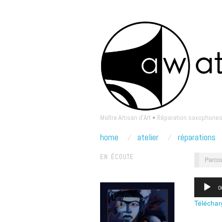
Maître Artisan d'Art • Réparation saxophones
home
atelier
réparations
EN ÉCOUTE
Parcou
Lecteur
0
audio
Téléchar