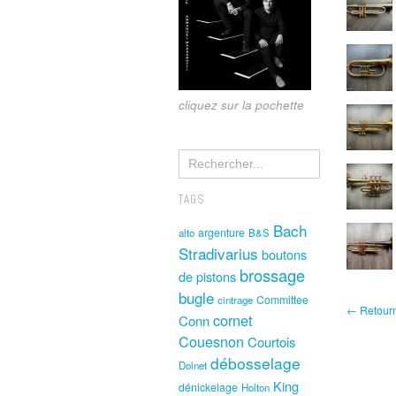
cliquez sur la pochette
TAGS
Bach
argenture
alto
B&S
Stradivarius
boutons
brossage
de pistons
bugle
Committee
cintrage
← Retourne
cornet
Conn
Couesnon
Courtois
débosselage
Dolnet
King
dénickelage
Holton