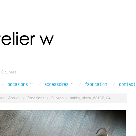
 & cuivres
occasions
accessoires
fabrication
contact
rir :
Accueil
/
Occasions
/
Cuivres
/
bobby_shew_6310Z_04