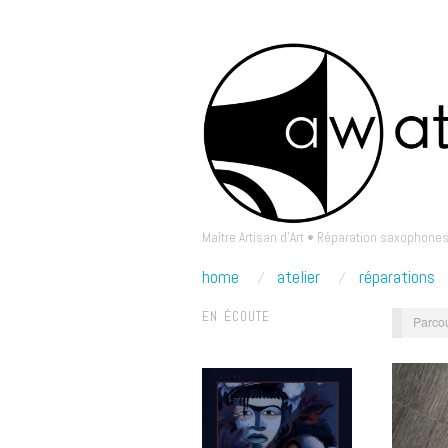
Maître Artisan d'Art • Réparation saxophones
home
atelier
réparations
EN ÉCOUTE
Parcou