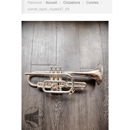
Parcourir :
Accueil
/
Occasions
/
Cuivres
/
cornet_bach_model37_03