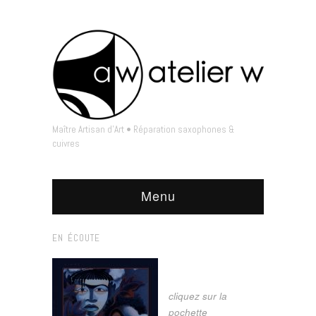
Maître Artisan d'Art • Réparation saxophones &
cuivres
Menu
EN ÉCOUTE
cliquez sur la
pochette