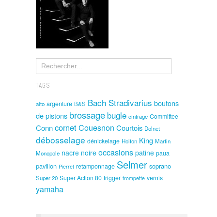
TAGS
Bach Stradivarius
boutons
argenture
alto
B&S
brossage
bugle
de pistons
Committee
cintrage
cornet
Couesnon
Conn
Courtois
Dolnet
débosselage
King
dénickelage
Holton
Martin
occasions
nacre noire
patine
paua
Monopole
Selmer
pavillon
soprano
retamponnage
Pierret
Super Action 80
trigger
vernis
Super 20
trompette
yamaha