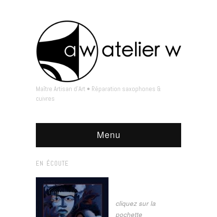
Maître Artisan d'Art • Réparation saxophones &
cuivres
Menu
EN ÉCOUTE
cliquez sur la
pochette