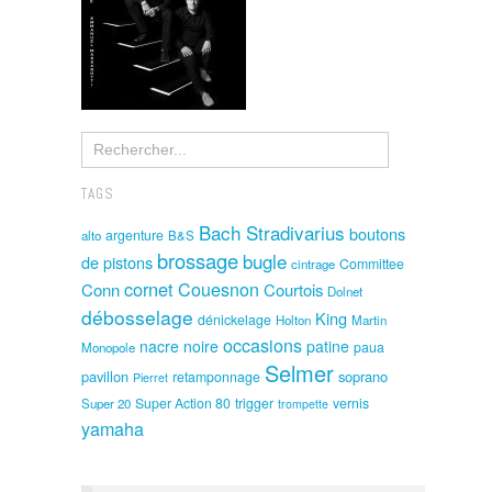
TAGS
Bach Stradivarius
boutons
argenture
alto
B&S
brossage
bugle
de pistons
Committee
cintrage
cornet
Couesnon
Conn
Courtois
Dolnet
débosselage
King
dénickelage
Holton
Martin
occasions
nacre noire
patine
paua
Monopole
Selmer
pavillon
soprano
retamponnage
Pierret
Super Action 80
trigger
vernis
Super 20
trompette
yamaha