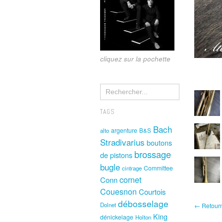
cliquez sur la pochette
TAGS
Bach
argenture
alto
B&S
Stradivarius
boutons
brossage
de pistons
bugle
Committee
cintrage
cornet
Conn
Couesnon
Courtois
débosselage
Dolnet
← Retourne
King
dénickelage
Holton