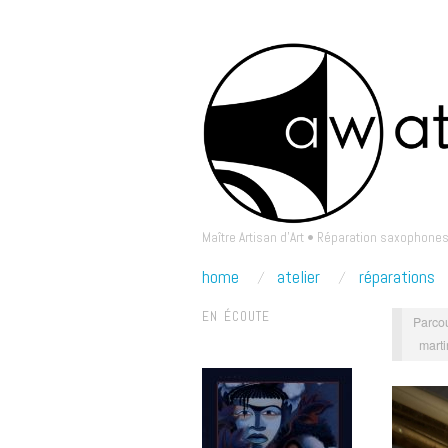
Maître Artisan d'Art • Réparation saxophones
home
atelier
réparations
EN ÉCOUTE
Parcou
mart