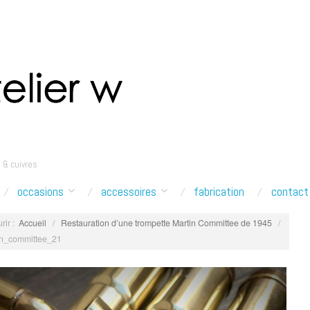
 & cuivres
occasions
accessoires
fabrication
contact
rir :
Accueil
/
Restauration d’une trompette Martin Committee de 1945
/
in_committee_21