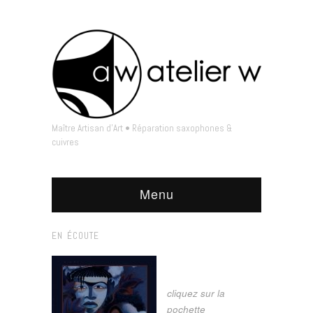
Maître Artisan d'Art • Réparation saxophones &
cuivres
Menu
EN ÉCOUTE
cliquez sur la
pochette