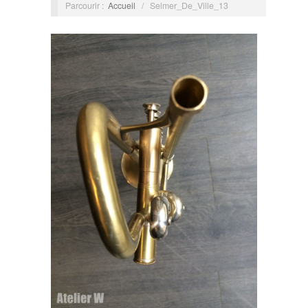
Parcourir :
Accueil
/
Selmer_De_Ville_13