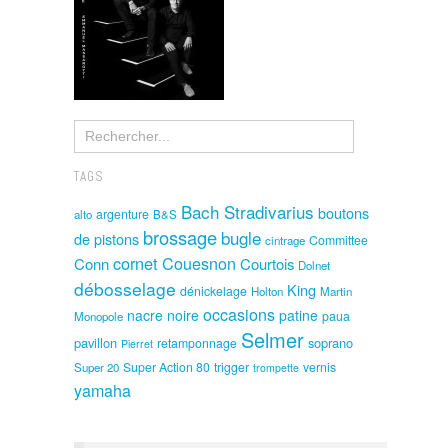
TAGS
Bach Stradivarius
boutons
argenture
alto
B&S
brossage
bugle
de pistons
Committee
cintrage
cornet
Couesnon
Conn
Courtois
Dolnet
débosselage
King
dénickelage
Holton
Martin
occasions
nacre noire
patine
paua
Monopole
Selmer
pavillon
soprano
retamponnage
Pierret
Super Action 80
trigger
vernis
Super 20
trompette
yamaha