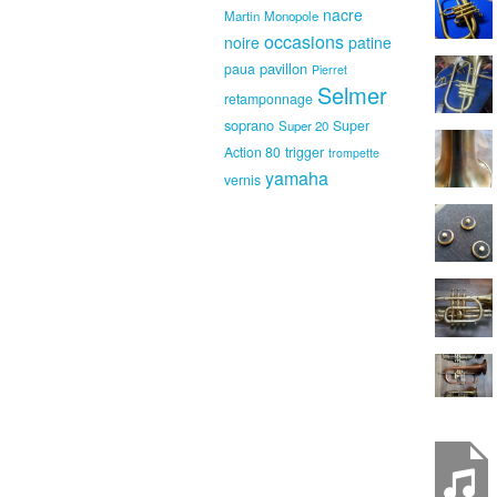
nacre
Martin
Monopole
occasions
noire
patine
pavillon
paua
Pierret
Selmer
retamponnage
soprano
Super
Super 20
Action 80
trigger
trompette
yamaha
vernis