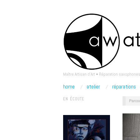
Maître Artisan d'Art • Réparation saxophones
home
atelier
réparations
EN ÉCOUTE
Parcou