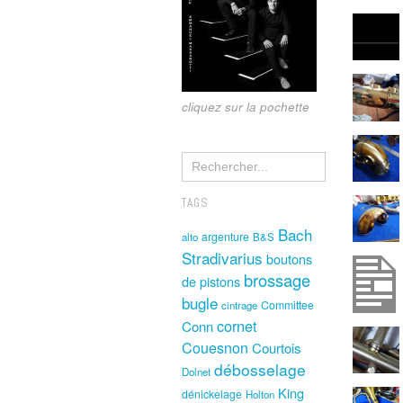
cliquez sur la pochette
TAGS
Bach
argenture
alto
B&S
Stradivarius
boutons
brossage
de pistons
bugle
Committee
cintrage
cornet
Conn
Couesnon
Courtois
débosselage
Dolnet
King
dénickelage
Holton