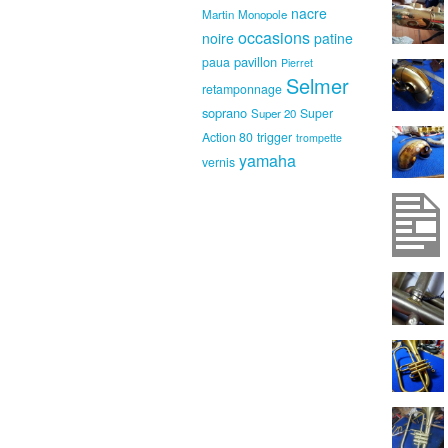
nacre
Martin
Monopole
occasions
noire
patine
pavillon
paua
Pierret
Selmer
retamponnage
soprano
Super
Super 20
Action 80
trigger
trompette
yamaha
vernis