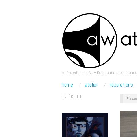
Maître Artisan d'Art • Réparation saxophones
home
atelier
réparations
EN ÉCOUTE
Parcou