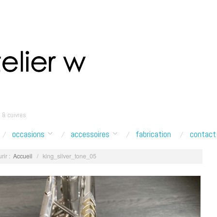
 & cuivres
occasions
accessoires
fabrication
contact
rir :
Accueil
/
king_silver_tone_05