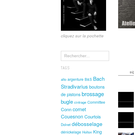
cliquez sur la pochette
TAGS
Bach
argenture
alto
B&S
Stradivarius
boutons
brossage
de pistons
bugle
Committee
cintrage
cornet
Conn
Couesnon
Courtois
débosselage
Dolnet
King
dénickelage
Holton