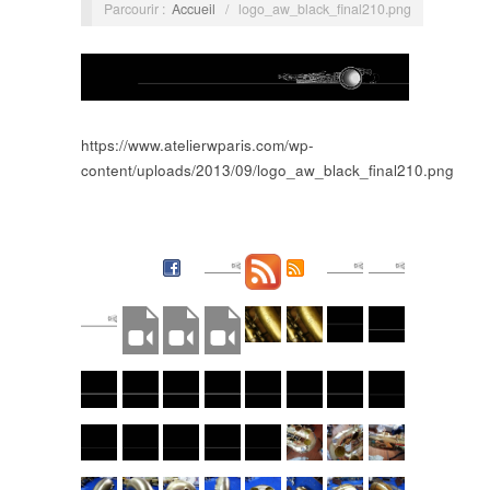
Parcourir :
Accueil
/
logo_aw_black_final210.png
https://www.atelierwparis.com/wp-
content/uploads/2013/09/logo_aw_black_final210.png