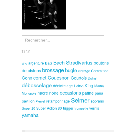
TAGS
Bach Stradivarius
boutons
argenture
alto
B&S
brossage
bugle
de pistons
Committee
cintrage
cornet
Couesnon
Conn
Courtois
Dolnet
débosselage
King
dénickelage
Holton
Martin
occasions
nacre noire
patine
paua
Monopole
Selmer
pavillon
soprano
retamponnage
Pierret
Super Action 80
trigger
vernis
Super 20
trompette
yamaha