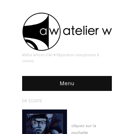
Maître Artisan d'Art • Réparation saxophones &
cuivres
Menu
EN ÉCOUTE
cliquez sur la
pochette