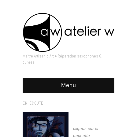
Maître Artisan d'Art • Réparation saxophones &
cuivres
Menu
EN ÉCOUTE
cliquez sur la
pochette