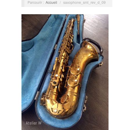
Parcourir :
Accueil
/
saxophone_sml_rev_d_09