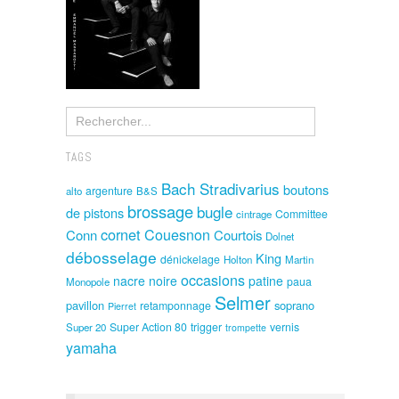
TAGS
Bach Stradivarius
boutons
argenture
alto
B&S
brossage
bugle
de pistons
Committee
cintrage
cornet
Couesnon
Conn
Courtois
Dolnet
débosselage
King
dénickelage
Holton
Martin
occasions
nacre noire
patine
paua
Monopole
Selmer
pavillon
soprano
retamponnage
Pierret
Super Action 80
trigger
vernis
Super 20
trompette
yamaha