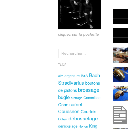
cliquez sur la pochette
TAGS
Bach
argenture
alto
B&S
Stradivarius
boutons
brossage
de pistons
bugle
Committee
cintrage
cornet
Conn
Couesnon
Courtois
débosselage
Dolnet
King
dénickelage
Holton