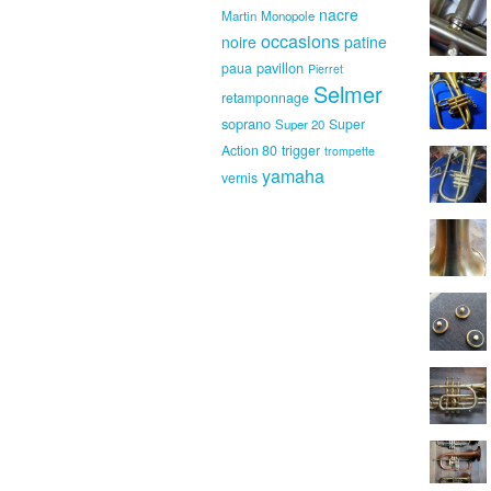
nacre
Martin
Monopole
occasions
noire
patine
pavillon
paua
Pierret
Selmer
retamponnage
soprano
Super
Super 20
Action 80
trigger
trompette
yamaha
vernis