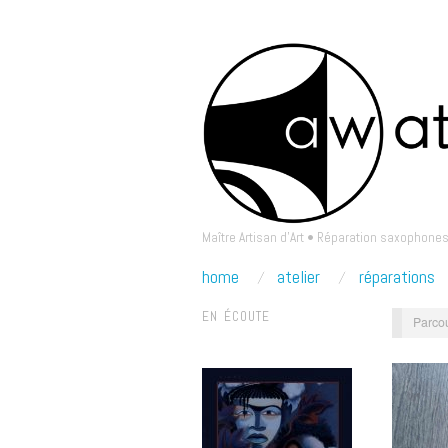
Maître Artisan d'Art • Réparation saxophones
home
atelier
réparations
EN ÉCOUTE
Parcou