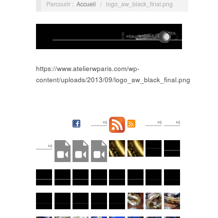
Parcourir :
Accueil
/
logo_aw_black_final.png
https://www.atelierwparis.com/wp-
content/uploads/2013/09/logo_aw_black_final.png