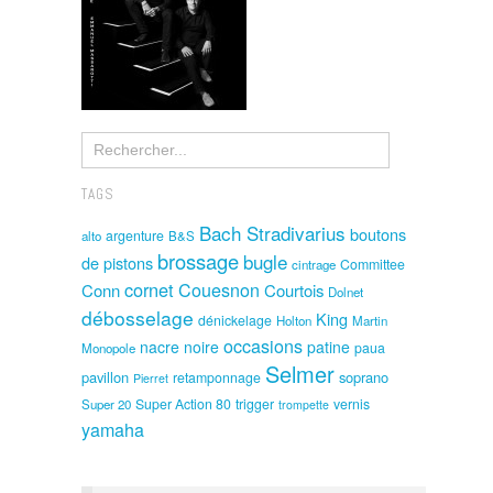
TAGS
Bach Stradivarius
boutons
argenture
alto
B&S
brossage
bugle
de pistons
Committee
cintrage
cornet
Couesnon
Conn
Courtois
Dolnet
débosselage
King
dénickelage
Holton
Martin
occasions
nacre noire
patine
paua
Monopole
Selmer
pavillon
soprano
retamponnage
Pierret
Super Action 80
trigger
vernis
Super 20
trompette
yamaha