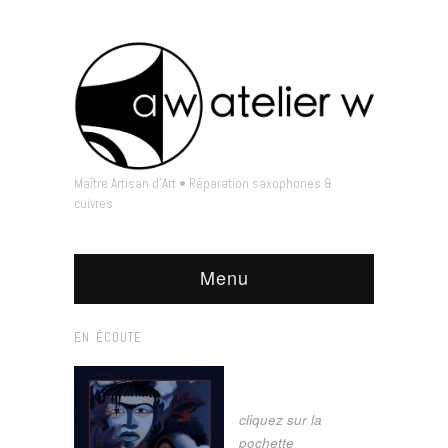
Maître Artisan d'Art • Réparation saxophones &
cuivres
Menu
EN ÉCOUTE
cliquez sur la
pochette