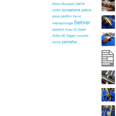
nacre
Martin
Monopole
occasions
noire
patine
pavillon
paua
Pierret
Selmer
retamponnage
soprano
Super
Super 20
Action 80
trigger
trompette
yamaha
vernis