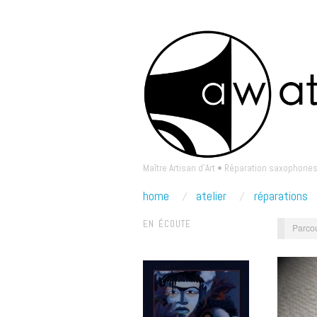
Maître Artisan d'Art • Réparation saxophones
home
atelier
réparations
EN ÉCOUTE
Parcou