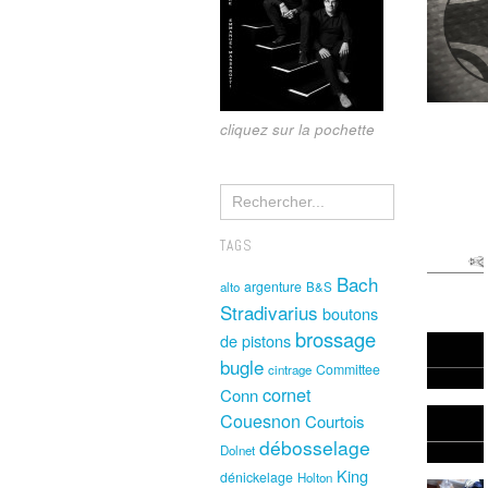
cliquez sur la pochette
TAGS
Bach
argenture
alto
B&S
Stradivarius
boutons
brossage
de pistons
bugle
Committee
cintrage
cornet
Conn
Couesnon
Courtois
débosselage
Dolnet
King
dénickelage
Holton