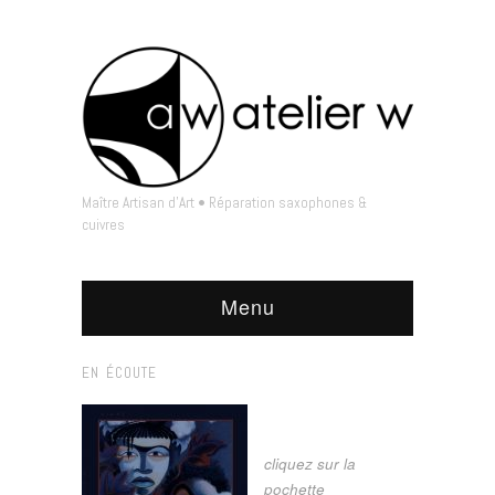
Maître Artisan d'Art • Réparation saxophones &
cuivres
Menu
EN ÉCOUTE
cliquez sur la
pochette