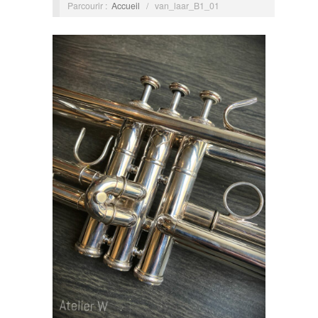
Parcourir :
Accueil
/
van_laar_B1_01