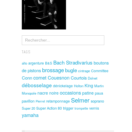
TAGS
Bach Stradivarius
boutons
argenture
alto
B&S
brossage
bugle
de pistons
Committee
cintrage
cornet
Couesnon
Conn
Courtois
Dolnet
débosselage
King
dénickelage
Holton
Martin
occasions
nacre noire
patine
paua
Monopole
Selmer
pavillon
soprano
retamponnage
Pierret
Super Action 80
trigger
vernis
Super 20
trompette
yamaha