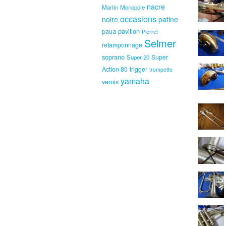
nacre
Martin
Monopole
occasions
noire
patine
pavillon
paua
Pierret
Selmer
retamponnage
soprano
Super
Super 20
Action 80
trigger
trompette
yamaha
vernis