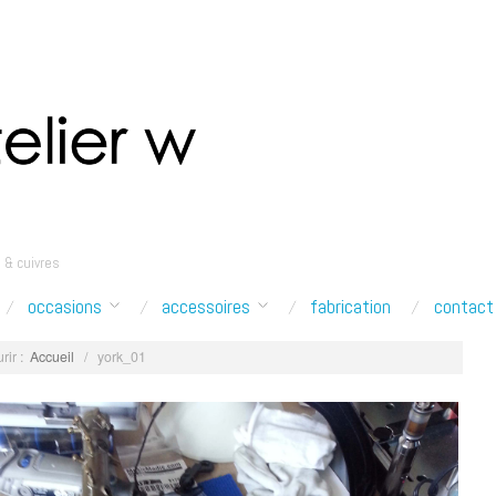
 & cuivres
occasions
accessoires
fabrication
contact
rir :
Accueil
/
york_01