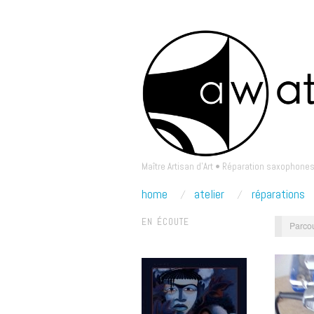
Maître Artisan d'Art • Réparation saxophones
home
atelier
réparations
EN ÉCOUTE
Parcou