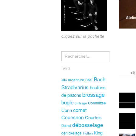
cliquez sur la pochette
TAGS
Bach
argenture
alto
B&S
Stradivarius
boutons
brossage
de pistons
bugle
Committee
cintrage
cornet
Conn
Couesnon
Courtois
débosselage
Dolnet
King
dénickelage
Holton