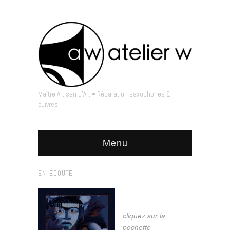
Maître Artisan d'Art • Réparation saxophones &
cuivres
Menu
EN ÉCOUTE
cliquez sur la
pochette