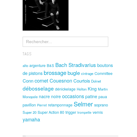
TAGS
Bach Stradivarius
boutons
argenture
alto
B&S
brossage
bugle
de pistons
Committee
cintrage
cornet
Couesnon
Conn
Courtois
Dolnet
débosselage
King
dénickelage
Holton
Martin
occasions
nacre noire
patine
paua
Monopole
Selmer
pavillon
soprano
retamponnage
Pierret
Super Action 80
trigger
vernis
Super 20
trompette
yamaha