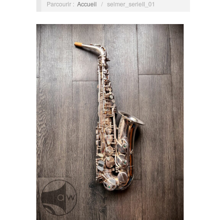
Parcourir :
Accueil
/
selmer_serieII_01