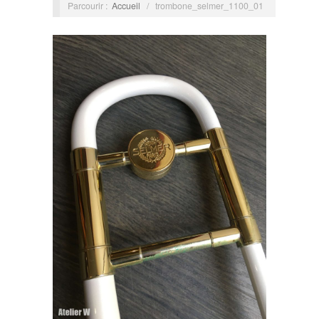
Parcourir :
Accueil
/
trombone_selmer_1100_01