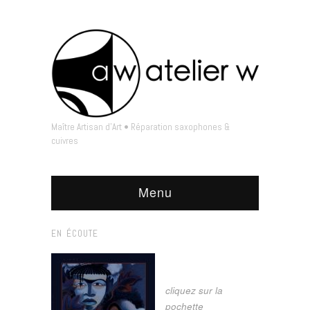
Maître Artisan d'Art • Réparation saxophones &
cuivres
Menu
EN ÉCOUTE
cliquez sur la
pochette