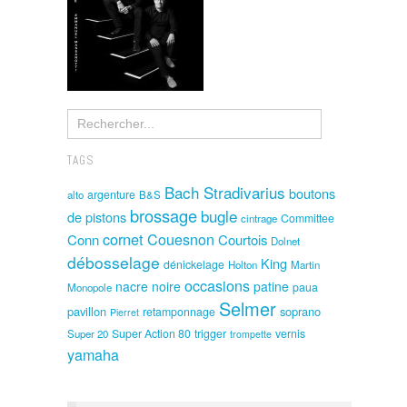
TAGS
Bach Stradivarius
boutons
argenture
alto
B&S
brossage
bugle
de pistons
Committee
cintrage
cornet
Couesnon
Conn
Courtois
Dolnet
débosselage
King
dénickelage
Holton
Martin
occasions
nacre noire
patine
paua
Monopole
Selmer
pavillon
soprano
retamponnage
Pierret
Super Action 80
trigger
vernis
Super 20
trompette
yamaha