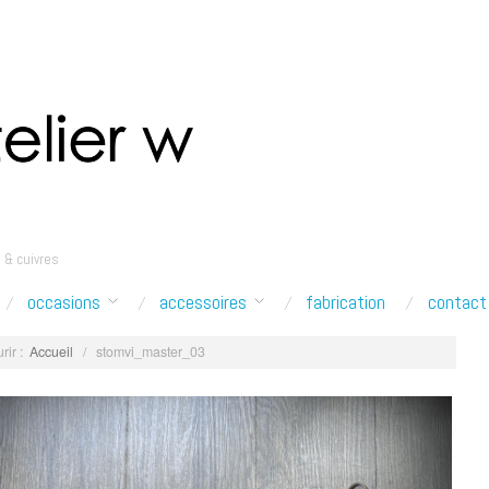
 & cuivres
occasions
accessoires
fabrication
contact
rir :
Accueil
/
stomvi_master_03