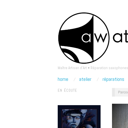
Maître Artisan d'Art • Réparation saxophones
home
atelier
réparations
EN ÉCOUTE
Parcou