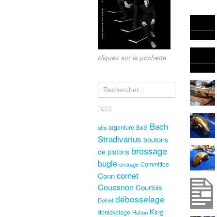
cliquez sur la pochette
TAGS
Bach
argenture
alto
B&S
Stradivarius
boutons
brossage
de pistons
bugle
Committee
cintrage
cornet
Conn
Couesnon
Courtois
débosselage
Dolnet
King
dénickelage
Holton