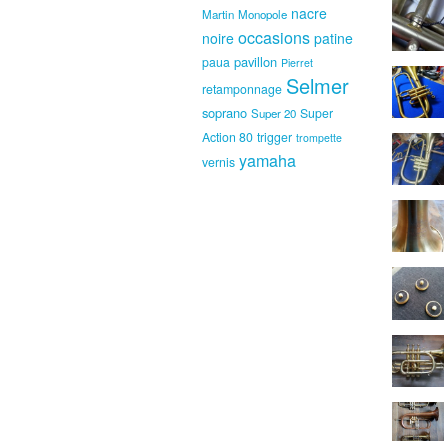
nacre
Martin
Monopole
occasions
noire
patine
pavillon
paua
Pierret
Selmer
retamponnage
soprano
Super
Super 20
Action 80
trigger
trompette
yamaha
vernis